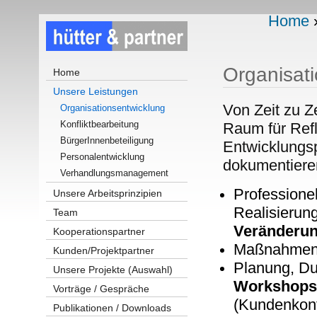
Home
Organisat
Home
Unsere Leistungen
Von Zeit zu Z
Organisationsentwicklung
Konfliktbearbeitung
Raum für Refl
BürgerInnenbeteiligung
Entwicklungsp
Personalentwicklung
dokumentiere
Verhandlungsmanagement
Professionel
Unsere Arbeitsprinzipien
Realisierun
Team
Veränderu
Kooperationspartner
Maßnahmen
Kunden/Projektpartner
Planung, Du
Unsere Projekte (Auswahl)
Workshops
Vorträge / Gespräche
(Kundenkonf
Publikationen / Downloads