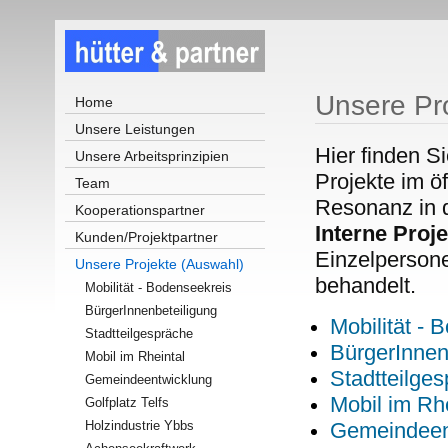
Unsere Pr
Home
Unsere Leistungen
Hier finden S
Unsere Arbeitsprinzipien
Projekte im ö
Team
Resonanz in 
Kooperationspartner
Interne Proj
Kunden/Projektpartner
Einzelperson
Unsere Projekte (Auswahl)
behandelt.
Mobilität - Bodenseekreis
BürgerInnenbeteiligung
Mobilität - 
Stadtteilgespräche
BürgerInnen
Mobil im Rheintal
Stadtteilge
Gemeindeentwicklung
Mobil im Rhe
Golfplatz Telfs
Holzindustrie Ybbs
Gemeindeen