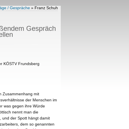
räge / Gespräche
» Franz Schuh
ießendem Gespräch
ellen
der KÖSTV Frundsberg
em im Zusammenhang mit
bensverhältnisse der Menschen im
oder was gegen ihre Würde
öttisch nennt man die
, und der Spott hängt damit
nzarbeiters, dem so genannten