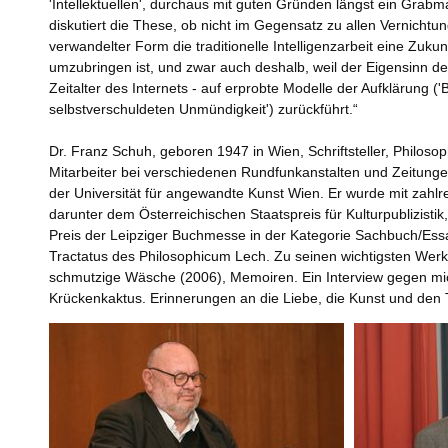
'Intellektuellen', durchaus mit guten Gründen längst ein Grabm
diskutiert die These, ob nicht im Gegensatz zu allen Vernich
verwandelter Form die traditionelle Intelligenzarbeit eine Zukunf
umzubringen ist, und zwar auch deshalb, weil der Eigensinn de
Zeitalter des Internets - auf erprobte Modelle der Aufklärung (
selbstverschuldeten Unmündigkeit') zurückführt.“
Dr. Franz Schuh, geboren 1947 in Wien, Schriftsteller, Philosoph 
Mitarbeiter bei verschiedenen Rundfunkanstalten und Zeitunge
der Universität für angewandte Kunst Wien. Er wurde mit zahlr
darunter dem Österreichischen Staatspreis für Kulturpublizist
Preis der Leipziger Buchmesse in der Kategorie Sachbuch/Ess
Tractatus des Philosophicum Lech. Zu seinen wichtigsten Wer
schmutzige Wäsche (2006), Memoiren. Ein Interview gegen mic
Krückenkaktus. Erinnerungen an die Liebe, die Kunst und den 